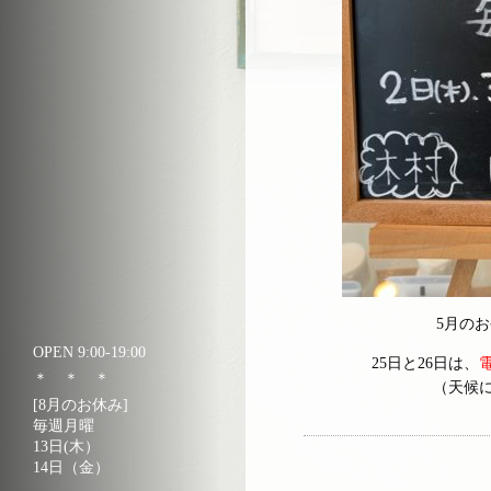
5月の
OPEN 9:00-19:00
25日と26日は、
＊ ＊ ＊
（天候
[8月のお休み]
毎週月曜
13日(木）
14日（金）