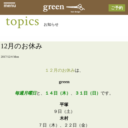
menu
ご予約
topics
お知らせ
12月のお休み
2017/12/4 Mon
１２月のお休み
は、
green
毎週月曜日
と、
１４日（木）
、
３１日（日）
です。
平塚
９日（土）
木村
７日（木）、２２日（金）